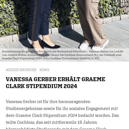
Auszeichnung für gehörlose Studentin der Hochschule Pforzheim – Vanessa Gerber (re.) erhält
von Jessica Wolter, Account Manager Clinics bei Cochlear Deutschland (li.), die Urkunde zum
Graeme Clark Stipendium 2024 (Foto: Cochlear Deutschland GmbH & Co. KG)
AUSZEICHNUNGEN
NEWS
VANESSA GERBER ERHÄLT GRAEME
CLARK STIPENDIUM 2024
Vanessa Gerber ist für ihre herausragenden
Studienergebnisse sowie für ihr soziales Engagement mit
dem Graeme Clark Stipendium 2024 bedacht worden. Das
teilte Cochlear, das seit mittlerweile 18 Jahren