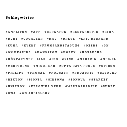
Schlagwörter
AMPLIFON
APP
BERNAFON
BESTAKUSTIK
BIHA
BVHI
COCHLEAR
DHV
DREVE
ERIC BERNARD
EUHA
EVENT
FRÜHJAHRSTAGUNG
GEERS
GN
GN HEARING
HANSATON
HÖREX
HÖRLUCHS
HÖRPARTNER
IAS
IDO
KIND
MAGAZIN
MED-EL
MEDITREND
MIGOHEAD
OPTA DATA FOCUS
OTICON
PHILIPS
PHONAK
PODCAST
PROAURIS
RESOUND
REXTON
SIGNIA
SINFONA
SONOVA
STARKEY
UNITRON
VERONIKA VEHR
WERTGARANTIE
WIDEX
WSA
WS AUDIOLOGY