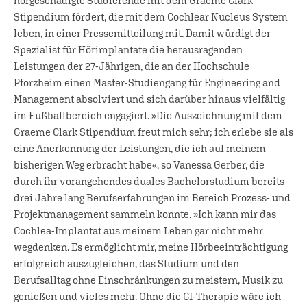
hörgeschädigte Studierende mit dem Graeme Clark
Stipendium fördert, die mit dem Cochlear Nucleus System
leben, in einer Pressemitteilung mit. Damit würdigt der
Spezialist für Hörimplantate die herausragenden
Leistungen der 27-Jährigen, die an der Hochschule
Pforzheim einen Master-Studiengang für Engineering and
Management absolviert und sich darüber hinaus vielfältig
im Fußballbereich engagiert. »Die Auszeichnung mit dem
Graeme Clark Stipendium freut mich sehr; ich erlebe sie als
eine Anerkennung der Leistungen, die ich auf meinem
bisherigen Weg erbracht habe«, so Vanessa Gerber, die
durch ihr vorangehendes duales Bachelorstudium bereits
drei Jahre lang Berufserfahrungen im Bereich Prozess- und
Projektmanagement sammeln konnte. »Ich kann mir das
Cochlea-Implantat aus meinem Leben gar nicht mehr
wegdenken. Es ermöglicht mir, meine Hörbeeinträchtigung
erfolgreich auszugleichen, das Studium und den
Berufsalltag ohne Einschränkungen zu meistern, Musik zu
genießen und vieles mehr. Ohne die CI-Therapie wäre ich