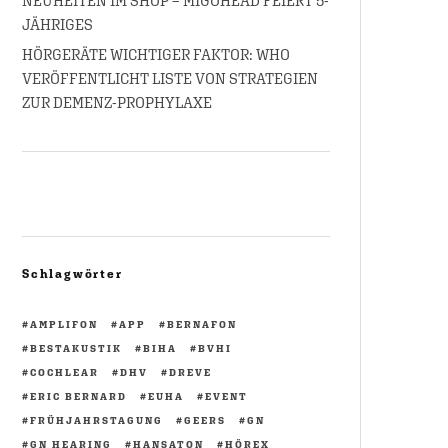
NEUHEITEN IM SHOP – MIGOHEAD FEIERT 5-
JÄHRIGES
HÖRGERÄTE WICHTIGER FAKTOR: WHO
VERÖFFENTLICHT LISTE VON STRATEGIEN
ZUR DEMENZ-PROPHYLAXE
Schlagwörter
AMPLIFON
APP
BERNAFON
BESTAKUSTIK
BIHA
BVHI
COCHLEAR
DHV
DREVE
ERIC BERNARD
EUHA
EVENT
FRÜHJAHRSTAGUNG
GEERS
GN
GN HEARING
HANSATON
HÖREX