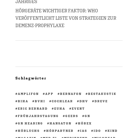
JÄHRIGES
HÖRGERÄTE WICHTIGER FAKTOR: WHO
VERÖFFENTLICHT LISTE VON STRATEGIEN ZUR
DEMENZ-PROPHYLAXE
Schlagwörter
AMPLIFON
APP
BERNAFON
BESTAKUSTIK
BIHA
BVHI
COCHLEAR
DHV
DREVE
ERIC BERNARD
EUHA
EVENT
FRÜHJAHRSTAGUNG
GEERS
GN
GN HEARING
HANSATON
HÖREX
HÖRLUCHS
HÖRPARTNER
IAS
IDO
KIND