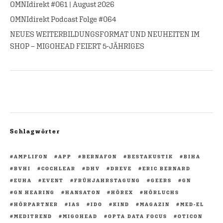
OMNIdirekt #061 | August 2026
OMNIdirekt Podcast Folge #064
NEUES WEITERBILDUNGSFORMAT UND NEUHEITEN IM
SHOP – MIGOHEAD FEIERT 5-JÄHRIGES
Schlagwörter
AMPLIFON
APP
BERNAFON
BESTAKUSTIK
BIHA
BVHI
COCHLEAR
DHV
DREVE
ERIC BERNARD
EUHA
EVENT
FRÜHJAHRSTAGUNG
GEERS
GN
GN HEARING
HANSATON
HÖREX
HÖRLUCHS
HÖRPARTNER
IAS
IDO
KIND
MAGAZIN
MED-EL
MEDITREND
MIGOHEAD
OPTA DATA FOCUS
OTICON