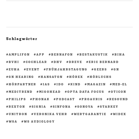
Schlagwörter
AMPLIFON
APP
BERNAFON
BESTAKUSTIK
BIHA
BVHI
COCHLEAR
DHV
DREVE
ERIC BERNARD
EUHA
EVENT
FRÜHJAHRSTAGUNG
GEERS
GN
GN HEARING
HANSATON
HÖREX
HÖRLUCHS
HÖRPARTNER
IAS
IDO
KIND
MAGAZIN
MED-EL
MEDITREND
MIGOHEAD
OPTA DATA FOCUS
OTICON
PHILIPS
PHONAK
PODCAST
PROAURIS
RESOUND
REXTON
SIGNIA
SINFONA
SONOVA
STARKEY
UNITRON
VERONIKA VEHR
WERTGARANTIE
WIDEX
WSA
WS AUDIOLOGY