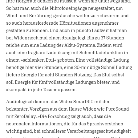
ihre Hörgeräte denken zu müssen, wenn sie unterwegs sind.
So hat man auch die Mikrofoneingänge neugestaltet, um
Wind- und Berührungsgeräusche weiter zu reduzieren und
so auch herausfordernde Hörsituationen angenehmer
gestalten zu können. Und auch in puncto Laufzeit hat man
bei Widex noch mal einen draufgelegt. Bis zu 37 Stunden
reiche nun eine Ladung der Akku-Systeme. Zudem wird
auch eine tragbare Ladelösung mit Schnellladefunktion in
einem »schlanken Etui« geboten. Eine vollständige Ladung
benötige hier vier Stunden, eine 30-minütige Schnellladung
liefere Energie für acht Stunden Nutzung. Das Etui selbst
soll Energie für fünf vollständige Ladungen bieten und
»kompakt in jede Tasche« passen.
Audiologisch kommt das Widex SmartRIC mit den
bekannten Vorzügen aus dem Hause Widex wie PureSound
mit ZeroDelay. »Die Forschung zeigt auch, dass die
neuronalen Informationen, die für das Sprachverstehen
wichtig sind, bei schnellerer Verarbeitungsgeschwindigkeit