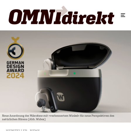
Neue Anordnung der Mikrofone mit »verbessertem Winkel« für neue Perspektiven des
natürlichen Hörens (Abb. Widex)