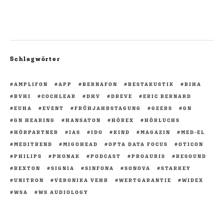
Schlagwörter
AMPLIFON
APP
BERNAFON
BESTAKUSTIK
BIHA
BVHI
COCHLEAR
DHV
DREVE
ERIC BERNARD
EUHA
EVENT
FRÜHJAHRSTAGUNG
GEERS
GN
GN HEARING
HANSATON
HÖREX
HÖRLUCHS
HÖRPARTNER
IAS
IDO
KIND
MAGAZIN
MED-EL
MEDITREND
MIGOHEAD
OPTA DATA FOCUS
OTICON
PHILIPS
PHONAK
PODCAST
PROAURIS
RESOUND
REXTON
SIGNIA
SINFONA
SONOVA
STARKEY
UNITRON
VERONIKA VEHR
WERTGARANTIE
WIDEX
WSA
WS AUDIOLOGY