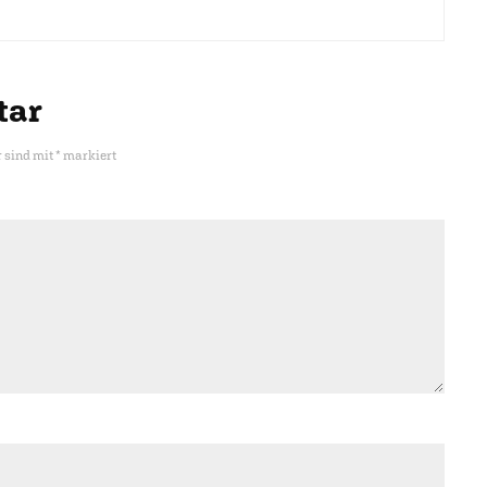
tar
r sind mit
*
markiert