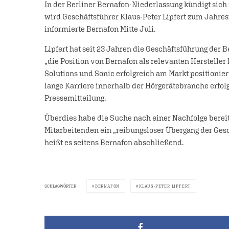
In der Berliner Bernafon-Niederlassung kündigt sich
wird Geschäftsführer Klaus-Peter Lipfert zum Jahre
informierte Bernafon Mitte Juli.
Lipfert hat seit 23 Jahren die Geschäftsführung der B
„die Position von Bernafon als relevanten Hersteller
Solutions und Sonic erfolgreich am Markt positionier
lange Karriere innerhalb der Hörgerätebranche erfolg
Pressemitteilung.
Überdies habe die Suche nach einer Nachfolge bereit
Mitarbeitenden ein „reibungsloser Übergang der Ges
heißt es seitens Bernafon abschließend.
SCHLAGWÖRTER
BERNAFON
KLAUS-PETER LIPFERT