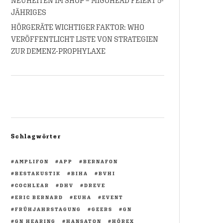
NEUHEITEN IM SHOP – MIGOHEAD FEIERT 5-
JÄHRIGES
HÖRGERÄTE WICHTIGER FAKTOR: WHO
VERÖFFENTLICHT LISTE VON STRATEGIEN
ZUR DEMENZ-PROPHYLAXE
Schlagwörter
AMPLIFON
APP
BERNAFON
BESTAKUSTIK
BIHA
BVHI
COCHLEAR
DHV
DREVE
ERIC BERNARD
EUHA
EVENT
FRÜHJAHRSTAGUNG
GEERS
GN
GN HEARING
HANSATON
HÖREX