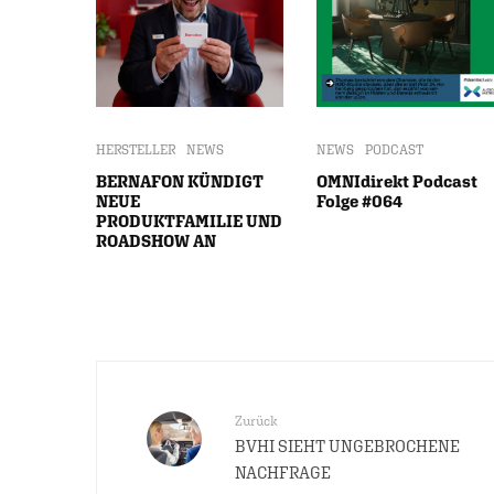
HERSTELLER
NEWS
NEWS
PODCAST
BERNAFON KÜNDIGT
OMNIdirekt Podcast
NEUE
Folge #064
PRODUKTFAMILIE UND
ROADSHOW AN
Zurück
BVHI SIEHT UNGEBROCHENE
NACHFRAGE