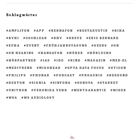
Schlagwörter
AMPLIFON
APP
BERNAFON
BESTAKUSTIK
BIHA
BVHI
COCHLEAR
DHV
DREVE
ERIC BERNARD
EUHA
EVENT
FRÜHJAHRSTAGUNG
GEERS
GN
GN HEARING
HANSATON
HÖREX
HÖRLUCHS
HÖRPARTNER
IAS
IDO
KIND
MAGAZIN
MED-EL
MEDITREND
MIGOHEAD
OPTA DATA FOCUS
OTICON
PHILIPS
PHONAK
PODCAST
PROAURIS
RESOUND
REXTON
SIGNIA
SINFONA
SONOVA
STARKEY
UNITRON
VERONIKA VEHR
WERTGARANTIE
WIDEX
WSA
WS AUDIOLOGY