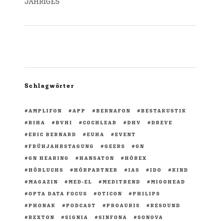
JÄHRIGES
Schlagwörter
AMPLIFON
APP
BERNAFON
BESTAKUSTIK
BIHA
BVHI
COCHLEAR
DHV
DREVE
ERIC BERNARD
EUHA
EVENT
FRÜHJAHRSTAGUNG
GEERS
GN
GN HEARING
HANSATON
HÖREX
HÖRLUCHS
HÖRPARTNER
IAS
IDO
KIND
MAGAZIN
MED-EL
MEDITREND
MIGOHEAD
OPTA DATA FOCUS
OTICON
PHILIPS
PHONAK
PODCAST
PROAURIS
RESOUND
REXTON
SIGNIA
SINFONA
SONOVA