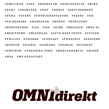
AMPLIFON
APP
BERNAFON
BESTAKUSTIK
BIHA
BVHI
COCHLEAR
DHV
DREVE
ERIC BERNARD
EUHA
EVENT
FRÜHJAHRSTAGUNG
GEERS
GN
GN HEARING
HANSATON
HÖREX
HÖRLUCHS
HÖRPARTNER
IAS
IDO
KIND
MAGAZIN
MED-EL
MEDITREND
MIGOHEAD
OPTA DATA FOCUS
OTICON
PHILIPS
PHONAK
PODCAST
PROAURIS
RESOUND
REXTON
SIGNIA
SINFONA
SONOVA
STARKEY
UNITRON
VERONIKA VEHR
WERTGARANTIE
WIDEX
WSA
WS AUDIOLOGY