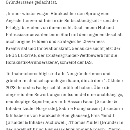
Gründerszene gedacht ist.
„Immer wieder wagen Hörakustiker den Sprung vom
Angestelltenverhältnis in die Selbstständigkeit – und der
Erfolg gibt vielen von ihnen recht. Doch neben Mut und
Enthusiasmus zählen beim Start mit dem eigenen Geschäft
auch originelle Ideen und strategische Cleverness,
Kreativität und Innovationskraft. Genau die sucht jetzt der
GRÜNDERSTAR, der Existenzgründer-Wettbewerb für die
Hörakustik-Gründerszene“, schreibt der IAS.
Teilnahmeberechtigt sind alle Neugründerinnen und -
gründer im deutschsprachigen Raum, die ab dem 1. Oktober
2023 ihr erstes Fachgeschäft eröffnet haben. Über die
eingereichten Bewerbungen entscheidet eine unabhängige,
neunköpfige Expertenjury mit: Hassan Faour (Gründer &
Inhaber Lauter Hörgeräte), Sabine Hönighausen (Gründerin
& Inhaberin von Hörakustik Hönighausen), Enis Mendili
(Gründer & Inhaber Audiowell), Thomas Müller (Gründer in
der Hörakustik und Business-Development-Coach), Marco