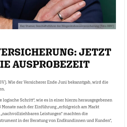
Kay Stamer, Geschäftsführer der Hörgerätebonusversicherung (Foto: HBV)
ERSICHERUNG: JETZT
IE AUSPROBEZEIT
V). Wie der Versicherer Ende Juni bekanntgab, wird die
en.
e logische Schritt“, wie es in einer hierzu herausgegebenen
8 Monate nach der Einführung „erfolgreich am Markt
die „nachvollziehbaren Leistungen“ machten die
strument in der Beratung von Endkundinnen und Kunden“,