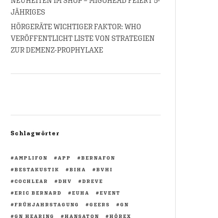
NEUHEITEN IM SHOP – MIGOHEAD FEIERT 5-
JÄHRIGES
HÖRGERÄTE WICHTIGER FAKTOR: WHO
VERÖFFENTLICHT LISTE VON STRATEGIEN
ZUR DEMENZ-PROPHYLAXE
Schlagwörter
AMPLIFON
APP
BERNAFON
BESTAKUSTIK
BIHA
BVHI
COCHLEAR
DHV
DREVE
ERIC BERNARD
EUHA
EVENT
FRÜHJAHRSTAGUNG
GEERS
GN
GN HEARING
HANSATON
HÖREX