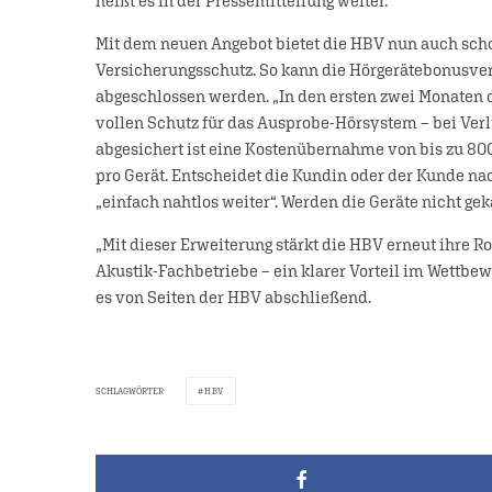
heißt es in der Pressemitteilung weiter.
Mit dem neuen Angebot bietet die HBV nun auch sch
Versicherungsschutz. So kann die Hörgerätebonusvers
abgeschlossen werden. „In den ersten zwei Monaten
vollen Schutz für das Ausprobe-Hörsystem – bei Verlu
abgesichert ist eine Kostenübernahme von bis zu 800 E
pro Gerät. Entscheidet die Kundin oder der Kunde nac
„einfach nahtlos weiter“. Werden die Geräte nicht gek
„Mit dieser Erweiterung stärkt die HBV erneut ihre R
Akustik-Fachbetriebe – ein klarer Vorteil im Wettbe
es von Seiten der HBV abschließend.
SCHLAGWÖRTER
HBV