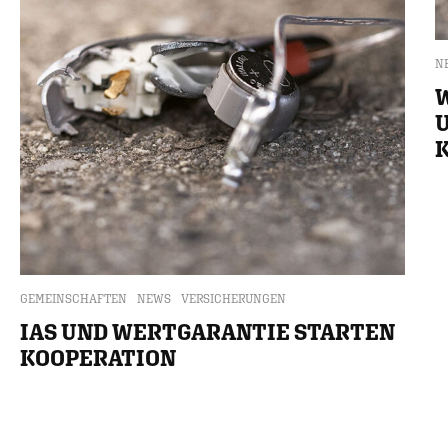
N
GEMEINSCHAFTEN
NEWS
VERSICHERUNGEN
IAS UND WERTGARANTIE STARTEN
KOOPERATION