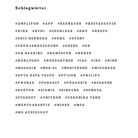
Schlagwörter
AMPLIFON
APP
BERNAFON
BESTAKUSTIK
BIHA
BVHI
COCHLEAR
DHV
DREVE
ERIC BERNARD
EUHA
EVENT
FRÜHJAHRSTAGUNG
GEERS
GN
GN HEARING
HANSATON
HÖREX
HÖRLUCHS
HÖRPARTNER
IAS
IDO
KIND
MAGAZIN
MED-EL
MEDITREND
MIGOHEAD
OPTA DATA FOCUS
OTICON
PHILIPS
PHONAK
PODCAST
PROAURIS
RESOUND
REXTON
SIGNIA
SINFONA
SONOVA
STARKEY
UNITRON
VERONIKA VEHR
WERTGARANTIE
WIDEX
WSA
WS AUDIOLOGY