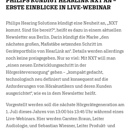
PHILIPS KÜNDIGT HEARLINK NXT AN –
ERSTE EINBLICKE IN LIVE-WEBINAR
Philips Hearing Solutions kündigt eine Neuheit an, „NXT
kommt. Sind Sie bereit?“, heißt es dazu in einem aktuellen
Newsletter aus Berlin. Darin kündigt die Marke „den
nächsten großen, Maßstäbe setzenden Schritt im
Geräteportfolio von HearLink an“. Details werden allerdings
noch keine preisgegeben. Nur so viel: Mit NXT will man
„einen neuen Entwicklungsschritt in der
Hörgeräteversorgung“ gehen – „kompakt gedacht,
technologisch neu definiert und konsequent auf die
Anforderungen von Hörakustikern und deren Kunden
ausgerichtet“, wie es in dem Newsletter heißt.
Vorgestellt werden soll die nächste Hörgerätegeneration am
1. Juli dieses Jahres von 13:00 bis 13:45 Uhr während eines
Live-Webinars. Hier werden Carsten Braun, Leiter
Audiologie, und Sebastian Wiesner, Leiter Produkt- und