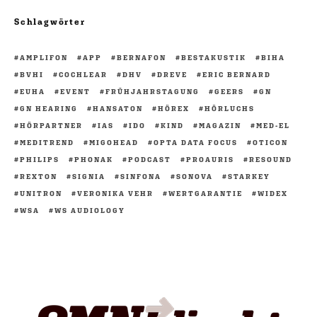
Schlagwörter
AMPLIFON
APP
BERNAFON
BESTAKUSTIK
BIHA
BVHI
COCHLEAR
DHV
DREVE
ERIC BERNARD
EUHA
EVENT
FRÜHJAHRSTAGUNG
GEERS
GN
GN HEARING
HANSATON
HÖREX
HÖRLUCHS
HÖRPARTNER
IAS
IDO
KIND
MAGAZIN
MED-EL
MEDITREND
MIGOHEAD
OPTA DATA FOCUS
OTICON
PHILIPS
PHONAK
PODCAST
PROAURIS
RESOUND
REXTON
SIGNIA
SINFONA
SONOVA
STARKEY
UNITRON
VERONIKA VEHR
WERTGARANTIE
WIDEX
WSA
WS AUDIOLOGY