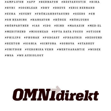
AMPLIFON
APP
BERNAFON
BESTAKUSTIK
BIHA
BVHI
COCHLEAR
DHV
DREVE
ERIC BERNARD
EUHA
EVENT
FRÜHJAHRSTAGUNG
GEERS
GN
GN HEARING
HANSATON
HÖREX
HÖRLUCHS
HÖRPARTNER
IAS
IDO
KIND
MAGAZIN
MED-EL
MEDITREND
MIGOHEAD
OPTA DATA FOCUS
OTICON
PHILIPS
PHONAK
PODCAST
PROAURIS
RESOUND
REXTON
SIGNIA
SINFONA
SONOVA
STARKEY
UNITRON
VERONIKA VEHR
WERTGARANTIE
WIDEX
WSA
WS AUDIOLOGY