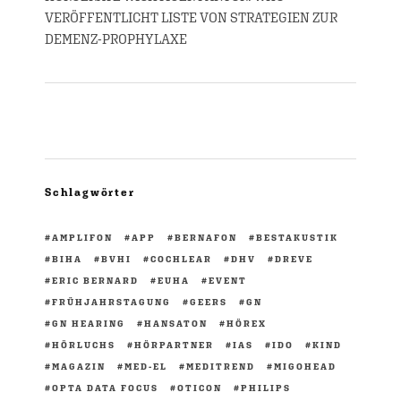
VERÖFFENTLICHT LISTE VON STRATEGIEN ZUR
DEMENZ-PROPHYLAXE
Schlagwörter
AMPLIFON
APP
BERNAFON
BESTAKUSTIK
BIHA
BVHI
COCHLEAR
DHV
DREVE
ERIC BERNARD
EUHA
EVENT
FRÜHJAHRSTAGUNG
GEERS
GN
GN HEARING
HANSATON
HÖREX
HÖRLUCHS
HÖRPARTNER
IAS
IDO
KIND
MAGAZIN
MED-EL
MEDITREND
MIGOHEAD
OPTA DATA FOCUS
OTICON
PHILIPS