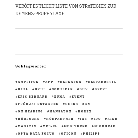
VERÖFFENTLICHT LISTE VON STRATEGIEN ZUR
DEMENZ-PROPHYLAXE
Schlagwörter
AMPLIFON
APP
BERNAFON
BESTAKUSTIK
BIHA
BVHI
COCHLEAR
DHV
DREVE
ERIC BERNARD
EUHA
EVENT
FRÜHJAHRSTAGUNG
GEERS
GN
GN HEARING
HANSATON
HÖREX
HÖRLUCHS
HÖRPARTNER
IAS
IDO
KIND
MAGAZIN
MED-EL
MEDITREND
MIGOHEAD
OPTA DATA FOCUS
OTICON
PHILIPS