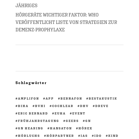
JÄHRIGES
HÖRGERÄTE WICHTIGER FAKTOR: WHO
VERÖFFENTLICHT LISTE VON STRATEGIEN ZUR
DEMENZ-PROPHYLAXE
Schlagwörter
AMPLIFON
APP
BERNAFON
BESTAKUSTIK
BIHA
BVHI
COCHLEAR
DHV
DREVE
ERIC BERNARD
EUHA
EVENT
FRÜHJAHRSTAGUNG
GEERS
GN
GN HEARING
HANSATON
HÖREX
HÖRLUCHS
HÖRPARTNER
IAS
IDO
KIND