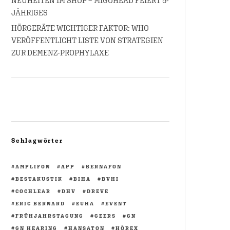
NEUHEITEN IM SHOP – MIGOHEAD FEIERT 5-
JÄHRIGES
HÖRGERÄTE WICHTIGER FAKTOR: WHO
VERÖFFENTLICHT LISTE VON STRATEGIEN
ZUR DEMENZ-PROPHYLAXE
Schlagwörter
AMPLIFON
APP
BERNAFON
BESTAKUSTIK
BIHA
BVHI
COCHLEAR
DHV
DREVE
ERIC BERNARD
EUHA
EVENT
FRÜHJAHRSTAGUNG
GEERS
GN
GN HEARING
HANSATON
HÖREX