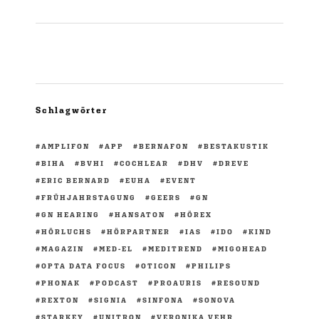
Schlagwörter
AMPLIFON
APP
BERNAFON
BESTAKUSTIK
BIHA
BVHI
COCHLEAR
DHV
DREVE
ERIC BERNARD
EUHA
EVENT
FRÜHJAHRSTAGUNG
GEERS
GN
GN HEARING
HANSATON
HÖREX
HÖRLUCHS
HÖRPARTNER
IAS
IDO
KIND
MAGAZIN
MED-EL
MEDITREND
MIGOHEAD
OPTA DATA FOCUS
OTICON
PHILIPS
PHONAK
PODCAST
PROAURIS
RESOUND
REXTON
SIGNIA
SINFONA
SONOVA
STARKEY
UNITRON
VERONIKA VEHR