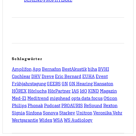
Schlagwörter
Amplifon
App
Bernafon
BestAkustik
biha
BVHI
Cochlear
DHV
Dreve
Eric Bernard
EUHA
Event
Frühjahrstagung
GEERS
GN
GN Hearing
Hansaton
HÖREX
Hörluchs
HörPartner
IAS
IdO
KIND
Magazin
Med-El
Meditrend
migohead
opta data focus
Oticon
Philips
Phonak
Podcast
PROAURIS
ReSound
Rexton
Signia
Sinfona
Sonova
Starkey
Unitron
Veronika Vehr
Wertgarantie
Widex
WSA
WS Audiology