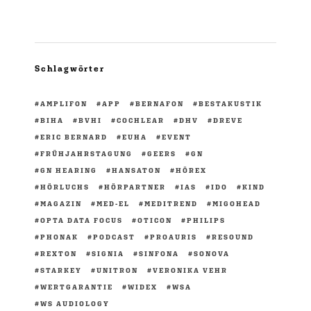
Schlagwörter
AMPLIFON
APP
BERNAFON
BESTAKUSTIK
BIHA
BVHI
COCHLEAR
DHV
DREVE
ERIC BERNARD
EUHA
EVENT
FRÜHJAHRSTAGUNG
GEERS
GN
GN HEARING
HANSATON
HÖREX
HÖRLUCHS
HÖRPARTNER
IAS
IDO
KIND
MAGAZIN
MED-EL
MEDITREND
MIGOHEAD
OPTA DATA FOCUS
OTICON
PHILIPS
PHONAK
PODCAST
PROAURIS
RESOUND
REXTON
SIGNIA
SINFONA
SONOVA
STARKEY
UNITRON
VERONIKA VEHR
WERTGARANTIE
WIDEX
WSA
WS AUDIOLOGY