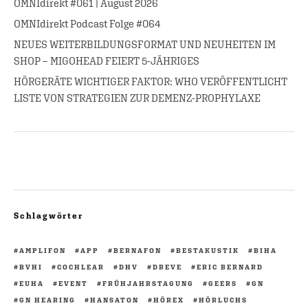
OMNIdirekt #061 | August 2026
OMNIdirekt Podcast Folge #064
NEUES WEITERBILDUNGSFORMAT UND NEUHEITEN IM
SHOP – MIGOHEAD FEIERT 5-JÄHRIGES
HÖRGERÄTE WICHTIGER FAKTOR: WHO VERÖFFENTLICHT
LISTE VON STRATEGIEN ZUR DEMENZ-PROPHYLAXE
Schlagwörter
AMPLIFON
APP
BERNAFON
BESTAKUSTIK
BIHA
BVHI
COCHLEAR
DHV
DREVE
ERIC BERNARD
EUHA
EVENT
FRÜHJAHRSTAGUNG
GEERS
GN
GN HEARING
HANSATON
HÖREX
HÖRLUCHS