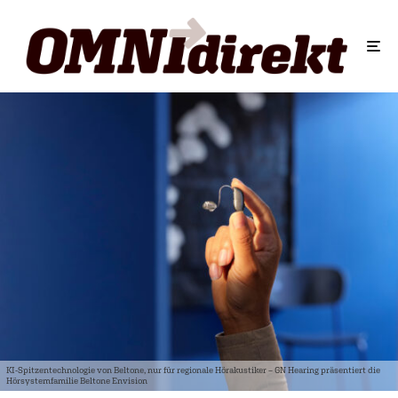
KI-Spitzentechnologie von Beltone, nur für regionale Hörakustiker – GN Hearing präsentiert die
Hörsystemfamilie Beltone Envision