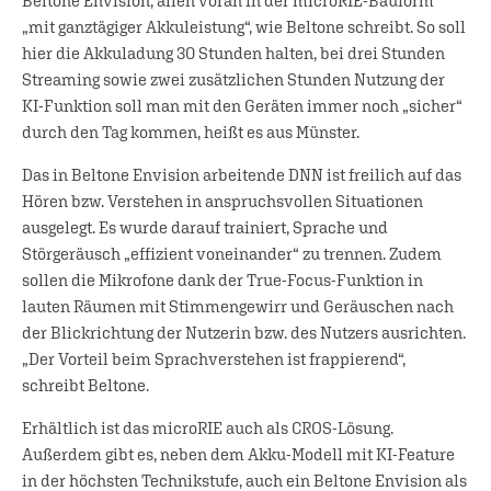
Beltone Envision, allen voran in der microRIE-Bauform
„mit ganztägiger Akkuleistung“, wie Beltone schreibt. So soll
hier die Akkuladung 30 Stunden halten, bei drei Stunden
Streaming sowie zwei zusätzlichen Stunden Nutzung der
KI-Funktion soll man mit den Geräten immer noch „sicher“
durch den Tag kommen, heißt es aus Münster.
Das in Beltone Envision arbeitende DNN ist freilich auf das
Hören bzw. Verstehen in anspruchsvollen Situationen
ausgelegt. Es wurde darauf trainiert, Sprache und
Störgeräusch „effizient voneinander“ zu trennen. Zudem
sollen die Mikrofone dank der True-Focus-Funktion in
lauten Räumen mit Stimmengewirr und Geräuschen nach
der Blickrichtung der Nutzerin bzw. des Nutzers ausrichten.
„Der Vorteil beim Sprachverstehen ist frappierend“,
schreibt Beltone.
Erhältlich ist das microRIE auch als CROS-Lösung.
Außerdem gibt es, neben dem Akku-Modell mit KI-Feature
in der höchsten Technikstufe, auch ein Beltone Envision als