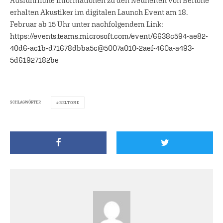
Ausführliche Informationen zu den Neuheiten von Beltone
erhalten Akustiker im digitalen Launch Event am 18.
Februar ab 15 Uhr unter nachfolgendem Link:
https://events.teams.microsoft.com/event/6638c594-ae82-
40d6-ac1b-d71678dbba5c@5007a010-2aef-460a-a493-
5d61927182be
SCHLAGWÖRTER
BELTONE