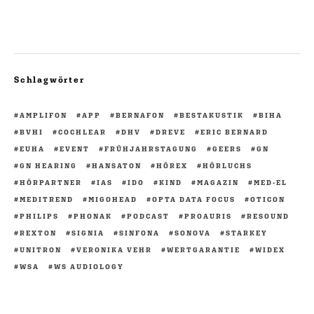
Schlagwörter
AMPLIFON
APP
BERNAFON
BESTAKUSTIK
BIHA
BVHI
COCHLEAR
DHV
DREVE
ERIC BERNARD
EUHA
EVENT
FRÜHJAHRSTAGUNG
GEERS
GN
GN HEARING
HANSATON
HÖREX
HÖRLUCHS
HÖRPARTNER
IAS
IDO
KIND
MAGAZIN
MED-EL
MEDITREND
MIGOHEAD
OPTA DATA FOCUS
OTICON
PHILIPS
PHONAK
PODCAST
PROAURIS
RESOUND
REXTON
SIGNIA
SINFONA
SONOVA
STARKEY
UNITRON
VERONIKA VEHR
WERTGARANTIE
WIDEX
WSA
WS AUDIOLOGY