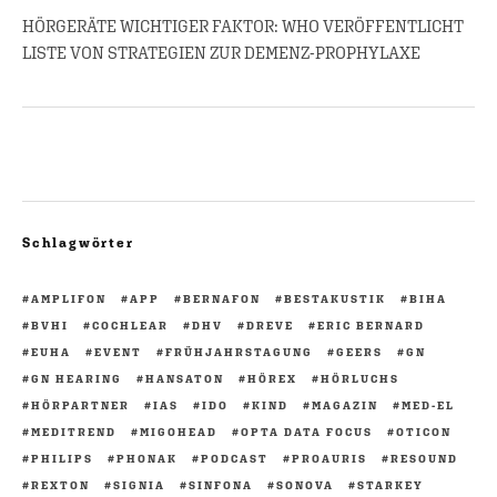
HÖRGERÄTE WICHTIGER FAKTOR: WHO VERÖFFENTLICHT
LISTE VON STRATEGIEN ZUR DEMENZ-PROPHYLAXE
Schlagwörter
AMPLIFON
APP
BERNAFON
BESTAKUSTIK
BIHA
BVHI
COCHLEAR
DHV
DREVE
ERIC BERNARD
EUHA
EVENT
FRÜHJAHRSTAGUNG
GEERS
GN
GN HEARING
HANSATON
HÖREX
HÖRLUCHS
HÖRPARTNER
IAS
IDO
KIND
MAGAZIN
MED-EL
MEDITREND
MIGOHEAD
OPTA DATA FOCUS
OTICON
PHILIPS
PHONAK
PODCAST
PROAURIS
RESOUND
REXTON
SIGNIA
SINFONA
SONOVA
STARKEY