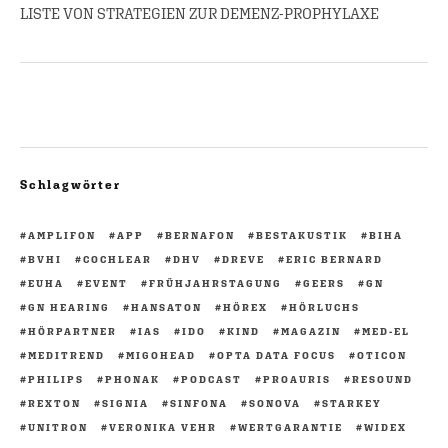
LISTE VON STRATEGIEN ZUR DEMENZ-PROPHYLAXE
Schlagwörter
AMPLIFON
APP
BERNAFON
BESTAKUSTIK
BIHA
BVHI
COCHLEAR
DHV
DREVE
ERIC BERNARD
EUHA
EVENT
FRÜHJAHRSTAGUNG
GEERS
GN
GN HEARING
HANSATON
HÖREX
HÖRLUCHS
HÖRPARTNER
IAS
IDO
KIND
MAGAZIN
MED-EL
MEDITREND
MIGOHEAD
OPTA DATA FOCUS
OTICON
PHILIPS
PHONAK
PODCAST
PROAURIS
RESOUND
REXTON
SIGNIA
SINFONA
SONOVA
STARKEY
UNITRON
VERONIKA VEHR
WERTGARANTIE
WIDEX