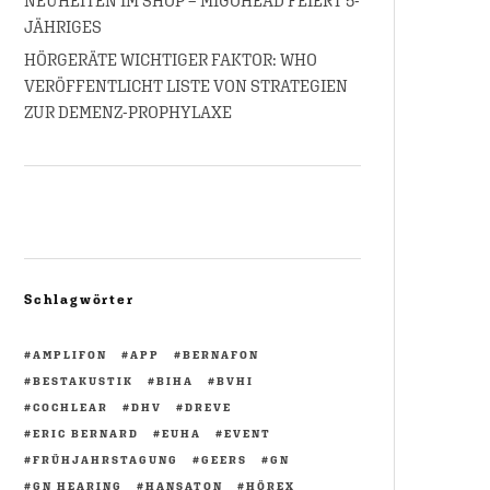
NEUHEITEN IM SHOP – MIGOHEAD FEIERT 5-
JÄHRIGES
HÖRGERÄTE WICHTIGER FAKTOR: WHO
VERÖFFENTLICHT LISTE VON STRATEGIEN
ZUR DEMENZ-PROPHYLAXE
Schlagwörter
AMPLIFON
APP
BERNAFON
BESTAKUSTIK
BIHA
BVHI
COCHLEAR
DHV
DREVE
ERIC BERNARD
EUHA
EVENT
FRÜHJAHRSTAGUNG
GEERS
GN
GN HEARING
HANSATON
HÖREX