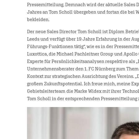
Pressemitteilung. Demnach wird der aktuelle Sales D
Jahres an Tom Scholl übergeben und fortan die bei 
bekleiden.
Der neue Sales Director Tom Scholl ist Diplom Betri
Leeds und verfügt über 19 Jahre Erfahrung in der Au
Führungs-Funktionen tätig“, wie es in der Pressemittei
Luxottica, die Michael Pachleitner Group und Apollo O
Experte für Persönlichkeitsanalysen respektive als „
Unternehmensberater den 1. FC Nürnberg zum Thema 
Kontext zur strategischen Ausrichtung des Vereins. „
großem Zukunftspotential. Ich freue mich, meine Ex
Gebietsleiterteam die Marke Widex mit ihrer Technol
Tom Scholl in der entsprechenden Pressemitteilung zi