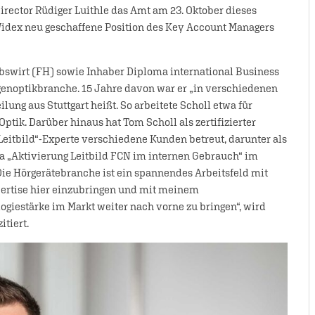
irector Rüdiger Luithle das Amt am 23. Oktober dieses
Widex neu geschaffene Position des Key Account Managers
ebswirt (FH) sowie Inhaber Diploma international Business
genoptikbranche. 15 Jahre davon war er „in verschiedenen
lung aus Stuttgart heißt. So arbeitete Scholl etwa für
ptik. Darüber hinaus hat Tom Scholl als zertifizierter
Leitbild“-Experte verschiedene Kunden betreut, darunter als
„Aktivierung Leitbild FCN im internen Gebrauch“ im
Die Hörgerätebranche ist ein spannendes Arbeitsfeld mit
pertise hier einzubringen und mit meinem
ogiestärke im Markt weiter nach vorne zu bringen“, wird
tiert.