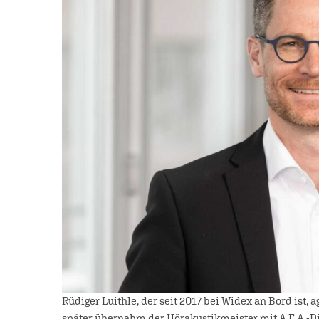
Rüdiger Luithle, der seit 2017 bei Widex an Bord ist, a
später übernahm der Hörakustikmeister mit A.E.A.-D