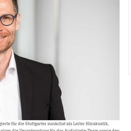
gierte für die Stuttgarter zunächst als Leiter Hörakustik,
iplom die Verantwortung für das Audiologie-Team sowie den