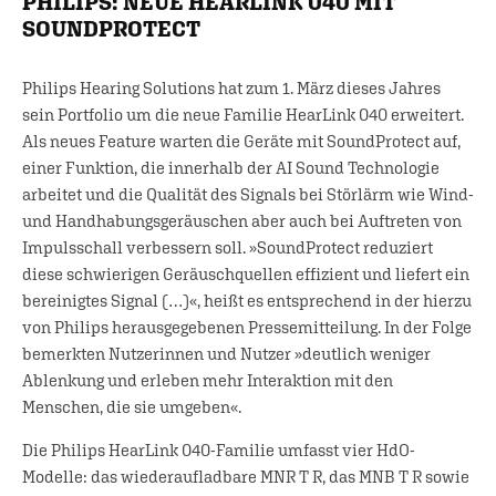
PHILIPS: NEUE HEARLINK 040 MIT
SOUNDPROTECT
Philips Hearing Solutions hat zum 1. März dieses Jahres
sein Portfolio um die neue Familie HearLink 040 erweitert.
Als neues Feature warten die Geräte mit SoundProtect auf,
einer Funktion, die innerhalb der AI Sound Technologie
arbeitet und die Qualität des Signals bei Störlärm wie Wind-
und Handhabungsgeräuschen aber auch bei Auftreten von
Impulsschall verbessern soll. »SoundProtect reduziert
diese schwierigen Geräuschquellen effizient und liefert ein
bereinigtes Signal (…)«, heißt es entsprechend in der hierzu
von Philips herausgegebenen Pressemitteilung. In der Folge
bemerkten Nutzerinnen und Nutzer »deutlich weniger
Ablenkung und erleben mehr Interaktion mit den
Menschen, die sie umgeben«.
Die Philips HearLink 040-Familie umfasst vier HdO-
Modelle: das wiederaufladbare MNR T R, das MNB T R sowie