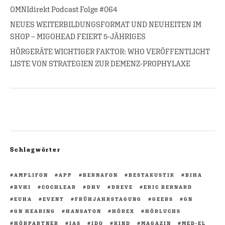
OMNIdirekt Podcast Folge #064
NEUES WEITERBILDUNGSFORMAT UND NEUHEITEN IM
SHOP – MIGOHEAD FEIERT 5-JÄHRIGES
HÖRGERÄTE WICHTIGER FAKTOR: WHO VERÖFFENTLICHT
LISTE VON STRATEGIEN ZUR DEMENZ-PROPHYLAXE
Schlagwörter
AMPLIFON
APP
BERNAFON
BESTAKUSTIK
BIHA
BVHI
COCHLEAR
DHV
DREVE
ERIC BERNARD
EUHA
EVENT
FRÜHJAHRSTAGUNG
GEERS
GN
GN HEARING
HANSATON
HÖREX
HÖRLUCHS
HÖRPARTNER
IAS
IDO
KIND
MAGAZIN
MED-EL