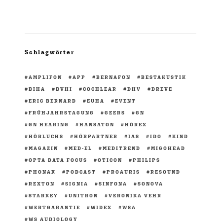
Schlagwörter
AMPLIFON
APP
BERNAFON
BESTAKUSTIK
BIHA
BVHI
COCHLEAR
DHV
DREVE
ERIC BERNARD
EUHA
EVENT
FRÜHJAHRSTAGUNG
GEERS
GN
GN HEARING
HANSATON
HÖREX
HÖRLUCHS
HÖRPARTNER
IAS
IDO
KIND
MAGAZIN
MED-EL
MEDITREND
MIGOHEAD
OPTA DATA FOCUS
OTICON
PHILIPS
PHONAK
PODCAST
PROAURIS
RESOUND
REXTON
SIGNIA
SINFONA
SONOVA
STARKEY
UNITRON
VERONIKA VEHR
WERTGARANTIE
WIDEX
WSA
WS AUDIOLOGY