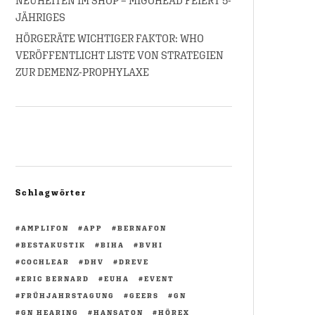
NEUHEITEN IM SHOP – MIGOHEAD FEIERT 5-
JÄHRIGES
HÖRGERÄTE WICHTIGER FAKTOR: WHO
VERÖFFENTLICHT LISTE VON STRATEGIEN
ZUR DEMENZ-PROPHYLAXE
Schlagwörter
AMPLIFON
APP
BERNAFON
BESTAKUSTIK
BIHA
BVHI
COCHLEAR
DHV
DREVE
ERIC BERNARD
EUHA
EVENT
FRÜHJAHRSTAGUNG
GEERS
GN
GN HEARING
HANSATON
HÖREX