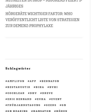
NEUHEITEN IM SHOP – MIGOHEAD FEIERT 5-
JÄHRIGES
HÖRGERÄTE WICHTIGER FAKTOR: WHO
VERÖFFENTLICHT LISTE VON STRATEGIEN
ZUR DEMENZ-PROPHYLAXE
Schlagwörter
AMPLIFON
APP
BERNAFON
BESTAKUSTIK
BIHA
BVHI
COCHLEAR
DHV
DREVE
ERIC BERNARD
EUHA
EVENT
FRÜHJAHRSTAGUNG
GEERS
GN
GN HEARING
HANSATON
HÖREX