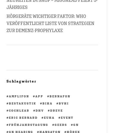
NEUHEITEN IM SHOP – MIGOHEAD FEIERT 5-
JÄHRIGES
HÖRGERÄTE WICHTIGER FAKTOR: WHO
VERÖFFENTLICHT LISTE VON STRATEGIEN
ZUR DEMENZ-PROPHYLAXE
Schlagwörter
AMPLIFON
APP
BERNAFON
BESTAKUSTIK
BIHA
BVHI
COCHLEAR
DHV
DREVE
ERIC BERNARD
EUHA
EVENT
FRÜHJAHRSTAGUNG
GEERS
GN
GN HEARING
HANSATON
HÖREX