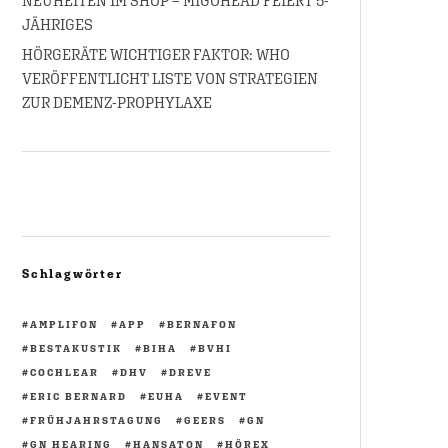
NEUHEITEN IM SHOP – MIGOHEAD FEIERT 5-
JÄHRIGES
HÖRGERÄTE WICHTIGER FAKTOR: WHO
VERÖFFENTLICHT LISTE VON STRATEGIEN
ZUR DEMENZ-PROPHYLAXE
Schlagwörter
AMPLIFON
APP
BERNAFON
BESTAKUSTIK
BIHA
BVHI
COCHLEAR
DHV
DREVE
ERIC BERNARD
EUHA
EVENT
FRÜHJAHRSTAGUNG
GEERS
GN
GN HEARING
HANSATON
HÖREX