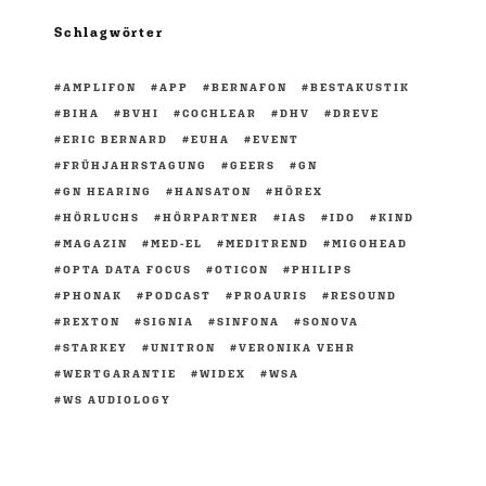
Schlagwörter
AMPLIFON
APP
BERNAFON
BESTAKUSTIK
BIHA
BVHI
COCHLEAR
DHV
DREVE
ERIC BERNARD
EUHA
EVENT
FRÜHJAHRSTAGUNG
GEERS
GN
GN HEARING
HANSATON
HÖREX
HÖRLUCHS
HÖRPARTNER
IAS
IDO
KIND
MAGAZIN
MED-EL
MEDITREND
MIGOHEAD
OPTA DATA FOCUS
OTICON
PHILIPS
PHONAK
PODCAST
PROAURIS
RESOUND
REXTON
SIGNIA
SINFONA
SONOVA
STARKEY
UNITRON
VERONIKA VEHR
WERTGARANTIE
WIDEX
WSA
WS AUDIOLOGY