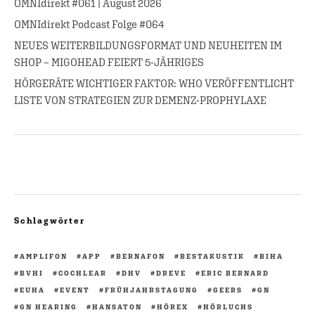
OMNIdirekt #061 | August 2026
OMNIdirekt Podcast Folge #064
NEUES WEITERBILDUNGSFORMAT UND NEUHEITEN IM
SHOP – MIGOHEAD FEIERT 5-JÄHRIGES
HÖRGERÄTE WICHTIGER FAKTOR: WHO VERÖFFENTLICHT
LISTE VON STRATEGIEN ZUR DEMENZ-PROPHYLAXE
Schlagwörter
AMPLIFON
APP
BERNAFON
BESTAKUSTIK
BIHA
BVHI
COCHLEAR
DHV
DREVE
ERIC BERNARD
EUHA
EVENT
FRÜHJAHRSTAGUNG
GEERS
GN
GN HEARING
HANSATON
HÖREX
HÖRLUCHS