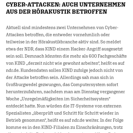
CYBER-ATTACKEN: AUCH UNTERNEHMEN
AUS DER HÖRAKUSTIK BETROFFEN
Aktuell sind mindestens zwei Unternehmen von Cyber-
Attacken betroffen, die entweder vornehmlich oder
teilweise in der Hörakustikbranche aktiv sind. So meldet
etwa der NDR, dass KIND einem Hacker-Angriff ausgesetzt
sein soll. Demnach könnten die mehr als 600 Fachgeschäfte
von KIND „derzeit nicht wie gewohnt arbeiten“, heißt es auf
ndr.de. Kundendaten sollen KIND zufolge jedoch nicht von
der Attacke betroffen sein. Allerdings sah man sich in
Großburgwedel gezwungen, das Computersystem sofort
herunterzufahren, nachdem man am Dienstag vergangener
Woche „Unregelmäßigkeiten im Sicherheitssystem“
entdeckt hatte. Nun würden die IT-Systeme von externen
Spezialisten „überprüft und Schritt für Schritt wieder in
Betrieb genommen“, heißt es auf ndr.de weiter. In der Folge
komme es in den KIND-Filialen zu Einschränkungen, trotz