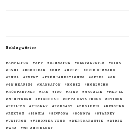
Schlagwörter
AMPLIFON
APP
BERNAFON
BESTAKUSTIK
BIHA
BVHI
COCHLEAR
DHV
DREVE
ERIC BERNARD
EUHA
EVENT
FRÜHJAHRSTAGUNG
GEERS
GN
GN HEARING
HANSATON
HÖREX
HÖRLUCHS
HÖRPARTNER
IAS
IDO
KIND
MAGAZIN
MED-EL
MEDITREND
MIGOHEAD
OPTA DATA FOCUS
OTICON
PHILIPS
PHONAK
PODCAST
PROAURIS
RESOUND
REXTON
SIGNIA
SINFONA
SONOVA
STARKEY
UNITRON
VERONIKA VEHR
WERTGARANTIE
WIDEX
WSA
WS AUDIOLOGY