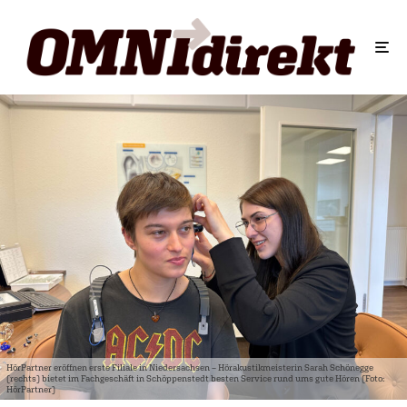
HörPartner eröffnen erste Filiale in Niedersachsen – Hörakustikmeisterin Sarah Schönegge
(rechts) bietet im Fachgeschäft in Schöppenstedt besten Service rund ums gute Hören (Foto:
HörPartner)