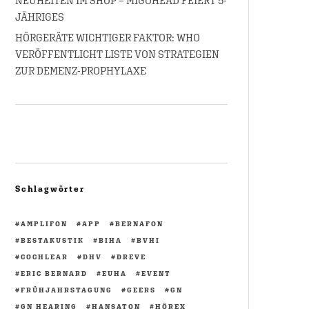
NEUHEITEN IM SHOP – MIGOHEAD FEIERT 5-
JÄHRIGES
HÖRGERÄTE WICHTIGER FAKTOR: WHO
VERÖFFENTLICHT LISTE VON STRATEGIEN
ZUR DEMENZ-PROPHYLAXE
Schlagwörter
AMPLIFON
APP
BERNAFON
BESTAKUSTIK
BIHA
BVHI
COCHLEAR
DHV
DREVE
ERIC BERNARD
EUHA
EVENT
FRÜHJAHRSTAGUNG
GEERS
GN
GN HEARING
HANSATON
HÖREX