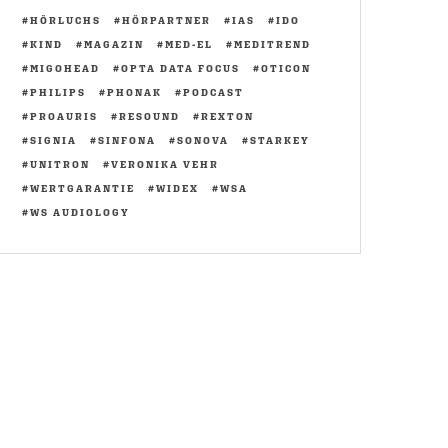
HÖRLUCHS
HÖRPARTNER
IAS
IDO
KIND
MAGAZIN
MED-EL
MEDITREND
MIGOHEAD
OPTA DATA FOCUS
OTICON
PHILIPS
PHONAK
PODCAST
PROAURIS
RESOUND
REXTON
SIGNIA
SINFONA
SONOVA
STARKEY
UNITRON
VERONIKA VEHR
WERTGARANTIE
WIDEX
WSA
WS AUDIOLOGY