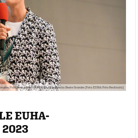
tionales Publikum adressiert: EUHA-Präsidentin Beate Gromke (Foto: EUHA/Foto Rechtnitz)
ALE EUHA-
 2023