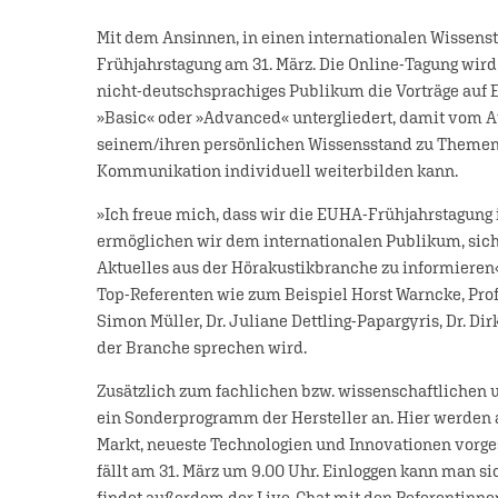
Mit dem Ansinnen, in einen internationalen Wissenstr
Frühjahrstagung am 31. März. Die Online-Tagung wird 
nicht-deutschsprachiges Publikum die Vorträge auf E
»Basic« oder »Advanced« untergliedert, damit vom A
seinem/ihren persönlichen Wissensstand zu Themen 
Kommunikation individuell weiterbilden kann.
»Ich freue mich, dass wir die EUHA-Frühjahrstagung 
ermöglichen wir dem internationalen Publikum, sich
Aktuelles aus der Hörakustikbranche zu informieren«,
Top-Referenten wie zum Beispiel Horst Warncke, Prof.
Simon Müller, Dr. Juliane Dettling-Papargyris, Dr. D
der Branche sprechen wird.
Zusätzlich zum fachlichen bzw. wissenschaftlichen 
ein Sonderprogramm der Hersteller an. Hier werden
Markt, neueste Technologien und Innovationen vorges
fällt am 31. März um 9.00 Uhr. Einloggen kann man sic
findet außerdem der Live-Chat mit den Referentinnen