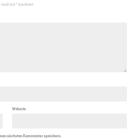
r sind mit
*
markiert
Website
inen nächsten Kommentar speichern.