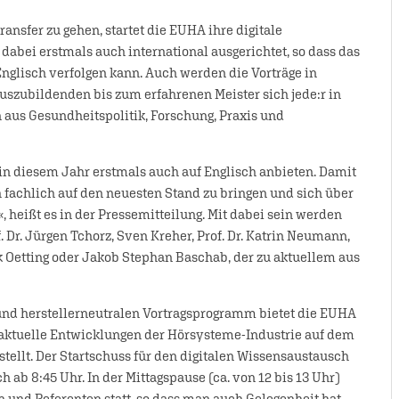
ansfer zu gehen, startet die EUHA ihre digitale
dabei erstmals auch international ausgerichtet, so dass das
nglisch verfolgen kann. Auch werden die Vorträge in
uszubildenden bis zum erfahrenen Meister sich jede:r in
aus Gesundheitspolitik, Forschung, Praxis und
in diesem Jahr erstmals auch auf Englisch anbieten. Damit
 fachlich auf den neuesten Stand zu bringen und sich über
 heißt es in der Pressemitteilung. Mit dabei sein werden
 Dr. Jürgen Tchorz, Sven Kreher, Prof. Dr. Katrin Neumann,
irk Oetting oder Jakob Stephan Baschab, der zu aktuellem aus
und herstellerneutralen Vortragsprogramm bietet die EUHA
 aktuelle Entwicklungen der Hörsysteme-Industrie auf dem
tellt. Der Startschuss für den digitalen Wissensaustausch
h ab 8:45 Uhr. In der Mittagspause (ca. von 12 bis 13 Uhr)
 und Referenten statt, so dass man auch Gelegenheit hat,