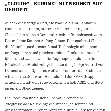
„CLOUD+“ – EURONET MIT NEUHEIT AUF
DER OPTI
Auf der diesjährigen Opti, die vom 12. bis 14. Januar in
München stattfindet, präsentiert Euronet mit „Euronet
Cloud+“ die nächste Generation seiner Branchensoftware.
Das meldete Euronet Anfang Januar. Demnach soll Cloud+
die Vorteile „modernster Cloud-Technologie mit einem
umfangreichen und praxiserprobten Funktionsumfang“
bieten, und zwar sowohl für Augenoptiker als auch für
Hörakustiker. Gleichzeitig stellt der diesjährige Auftritt von
Euronet auf der Opti eine weitere Premiere dar: Erstmals
wird sich das Software-Haus als Teil der EVEX-Gruppe
gemeinsam mit den Schwesterfirmen AMPAREX und IPRO
an einem Stand zeigen.
Die Produktneuheit Cloud+ nennt Euronet eine
„wegweisende Neuerung“, die auf der „beliebten und
praxiserprobten Euronet-Software aufbaut. So seien die mit