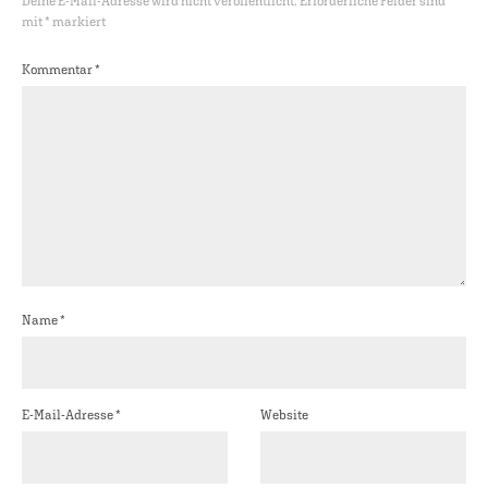
Deine E-Mail-Adresse wird nicht veröffentlicht.
Erforderliche Felder sind
mit
*
markiert
Kommentar
*
Name
*
E-Mail-Adresse
*
Website