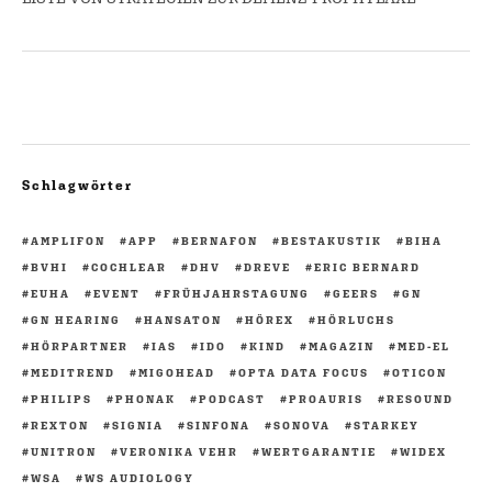
Schlagwörter
AMPLIFON
APP
BERNAFON
BESTAKUSTIK
BIHA
BVHI
COCHLEAR
DHV
DREVE
ERIC BERNARD
EUHA
EVENT
FRÜHJAHRSTAGUNG
GEERS
GN
GN HEARING
HANSATON
HÖREX
HÖRLUCHS
HÖRPARTNER
IAS
IDO
KIND
MAGAZIN
MED-EL
MEDITREND
MIGOHEAD
OPTA DATA FOCUS
OTICON
PHILIPS
PHONAK
PODCAST
PROAURIS
RESOUND
REXTON
SIGNIA
SINFONA
SONOVA
STARKEY
UNITRON
VERONIKA VEHR
WERTGARANTIE
WIDEX
WSA
WS AUDIOLOGY