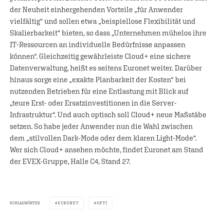
der Neuheit einhergehenden Vorteile „für Anwender
vielfältig“ und sollen etwa „beispiellose Flexibilität und
Skalierbarkeit“ bieten, so dass „Unternehmen mühelos ihre
IT-Ressourcen an individuelle Bedürfnisse anpassen
können“. Gleichzeitig gewährleiste Cloud+ eine sichere
Datenverwaltung, heißt es seitens Euronet weiter. Darüber
hinaus sorge eine „exakte Planbarkeit der Kosten“ bei
nutzenden Betrieben für eine Entlastung mit Blick auf
„teure Erst- oder Ersatzinvestitionen in die Server-
Infrastruktur“. Und auch optisch soll Cloud+ neue Maßstäbe
setzen. So habe jeder Anwender nun die Wahl zwischen
dem „stilvollen Dark-Mode oder dem klaren Light-Mode“.
Wer sich Cloud+ ansehen möchte, findet Euronet am Stand
der EVEX-Gruppe, Halle C4, Stand 27.
SCHLAGWÖRTER
EURONET
OPTI