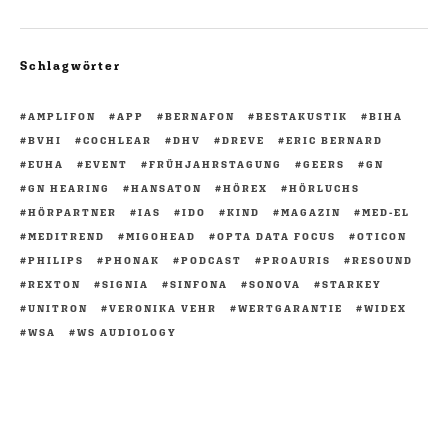
Schlagwörter
AMPLIFON
APP
BERNAFON
BESTAKUSTIK
BIHA
BVHI
COCHLEAR
DHV
DREVE
ERIC BERNARD
EUHA
EVENT
FRÜHJAHRSTAGUNG
GEERS
GN
GN HEARING
HANSATON
HÖREX
HÖRLUCHS
HÖRPARTNER
IAS
IDO
KIND
MAGAZIN
MED-EL
MEDITREND
MIGOHEAD
OPTA DATA FOCUS
OTICON
PHILIPS
PHONAK
PODCAST
PROAURIS
RESOUND
REXTON
SIGNIA
SINFONA
SONOVA
STARKEY
UNITRON
VERONIKA VEHR
WERTGARANTIE
WIDEX
WSA
WS AUDIOLOGY