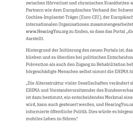
zwischen Hörverlust und chronischen Krankheiten w
Partnern wie dem Europäischen Verband der Schwer
Cochlea-Implantat-Träger (Euro-CIU), der Europäisc
internationalen Organisationen zusammengearbeitet
www.HearingYou.org
zu finden, so dass das Portal „d
darstellt.
Hintergrund der Initiierung des neuen Portals ist, d
blieben und es überdies bei politischen Entscheidu
Prävention als auch den Zugang zu Rehabilitation b
hörgeschädigte Menschen selbst nimmt die EHIMA hie
„Die Altersstruktur vieler Gesellschaften verändert s
EHIMA und Vorstandsvorsitzender des Bundesverband
ist dazu bestimmt, ein entscheidendes Merkmal eine
wird, kann auch gesteuert werden, und HearingYou.org
informierte öffentliche Politik. Dies würde es hörg
mobiles Leben zu führen.“