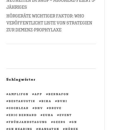
NEUHEITEN IM SHOP – MIGOHEAD FEIERT 5-
JÄHRIGES
HÖRGERÄTE WICHTIGER FAKTOR: WHO
VERÖFFENTLICHT LISTE VON STRATEGIEN
ZUR DEMENZ-PROPHYLAXE
Schlagwörter
AMPLIFON
APP
BERNAFON
BESTAKUSTIK
BIHA
BVHI
COCHLEAR
DHV
DREVE
ERIC BERNARD
EUHA
EVENT
FRÜHJAHRSTAGUNG
GEERS
GN
GN HEARING
HANSATON
HÖREX