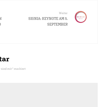
Weiter
N
SIGNIA: KEYNOTE AM 5.
D
SEPTEMBER
tar
r sind mit
*
markiert