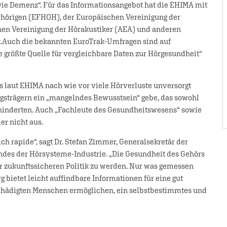
ie Demenz“. Für das Informationsangebot hat die EHIMA mit
hörigen (EFHOH), der Europäischen Vereinigung der
hen Vereinigung der Hörakustiker (AEA) und anderen
.Auch die bekannten EuroTrak-Umfragen sind auf
ie größte Quelle für vergleichbare Daten zur Hörgesundheit“
ass laut EHIMA nach wie vor viele Hörverluste unversorgt
ngsträgern ein „mangelndes Bewusstsein“ gebe, das sowohl
ehinderten. Auch „Fachleute des Gesundheitswesens“ sowie
r nicht aus.
ich rapide“, sagt Dr. Stefan Zimmer, Generalsekretär der
es der Hörsysteme-Industrie. „Die Gesundheit des Gehörs
r zukunftssicheren Politik zu werden. Nur was gemessen
 bietet leicht auffindbare Informationen für eine gut
eschädigten Menschen ermöglichen, ein selbstbestimmtes und