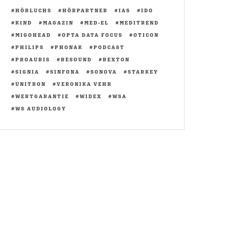
HÖRLUCHS
HÖRPARTNER
IAS
IDO
KIND
MAGAZIN
MED-EL
MEDITREND
MIGOHEAD
OPTA DATA FOCUS
OTICON
PHILIPS
PHONAK
PODCAST
PROAURIS
RESOUND
REXTON
SIGNIA
SINFONA
SONOVA
STARKEY
UNITRON
VERONIKA VEHR
WERTGARANTIE
WIDEX
WSA
WS AUDIOLOGY