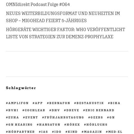
OMNIdirekt Podcast Folge #064
NEUES WEITERBILDUNGSFORMAT UND NEUHEITEN IM
SHOP – MIGOHEAD FEIERT 5-JÄHRIGES
HÖRGERÄTE WICHTIGER FAKTOR: WHO VERÖFFENTLICHT
LISTE VON STRATEGIEN ZUR DEMENZ-PROPHYLAXE
Schlagwörter
AMPLIFON
APP
BERNAFON
BESTAKUSTIK
BIHA
BVHI
COCHLEAR
DHV
DREVE
ERIC BERNARD
EUHA
EVENT
FRÜHJAHRSTAGUNG
GEERS
GN
GN HEARING
HANSATON
HÖREX
HÖRLUCHS
HÖRPARTNER
IAS
IDO
KIND
MAGAZIN
MED-EL