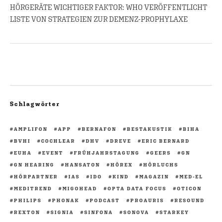
HÖRGERÄTE WICHTIGER FAKTOR: WHO VERÖFFENTLICHT
LISTE VON STRATEGIEN ZUR DEMENZ-PROPHYLAXE
Schlagwörter
AMPLIFON
APP
BERNAFON
BESTAKUSTIK
BIHA
BVHI
COCHLEAR
DHV
DREVE
ERIC BERNARD
EUHA
EVENT
FRÜHJAHRSTAGUNG
GEERS
GN
GN HEARING
HANSATON
HÖREX
HÖRLUCHS
HÖRPARTNER
IAS
IDO
KIND
MAGAZIN
MED-EL
MEDITREND
MIGOHEAD
OPTA DATA FOCUS
OTICON
PHILIPS
PHONAK
PODCAST
PROAURIS
RESOUND
REXTON
SIGNIA
SINFONA
SONOVA
STARKEY