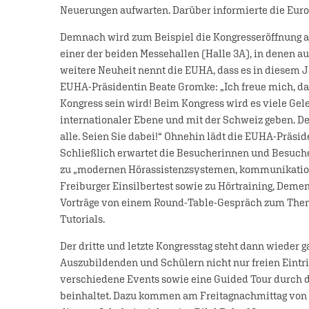
Neuerungen aufwarten. Darüber informierte die Euro
Demnach wird zum Beispiel die Kongresseröffnung am
einer der beiden Messehallen (Halle 3A), in denen auc
weitere Neuheit nennt die EUHA, dass es in diesem J
EUHA-Präsidentin Beate Gromke: „Ich freue mich, da
Kongress sein wird! Beim Kongress wird es viele Ge
internationaler Ebene und mit der Schweiz geben. De
alle. Seien Sie dabei!“ Ohnehin lädt die EUHA-Präsi
Schließlich erwartet die Besucherinnen und Besuche
zu „modernen Hörassistenzsystemen, kommunikatio
Freiburger Einsilbertest sowie zu Hörtraining, Deme
Vorträge von einem Round-Table-Gespräch zum Thema
Tutorials.
Der dritte und letzte Kongresstag steht dann wieder 
Auszubildenden und Schülern nicht nur freien Eintr
verschiedene Events sowie eine Guided Tour durch di
beinhaltet. Dazu kommen am Freitagnachmittag von 1