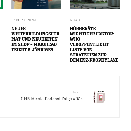
LABORE
NEWS
NEWS
NEUES
HÖRGERÄTE
WEITERBILDUNGSFOR
WICHTIGER FAKTOR:
MAT UND NEUHEITEN
WHO
IM SHOP – MIGOHEAD
VERÖFFENTLICHT
FEIERT 5-JÄHRIGES
LISTE VON
STRATEGIEN ZUR
DEMENZ-PROPHYLAXE
Weiter
OMNIdirekt Podcast Folge #024