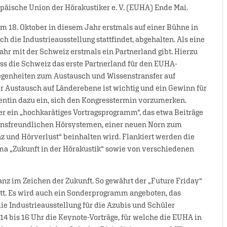
päische Union der Hörakustiker e. V. (EUHA) Ende Mai.
 18. Oktober in diesem Jahr erstmals auf einer Bühne in
h die Industrieausstellung stattfindet, abgehalten. Als eine
ahr mit der Schweiz erstmals ein Partnerland gibt. Hierzu
ss die Schweiz das erste Partnerland für den EUHA-
legenheiten zum Austausch und Wissenstransfer auf
r Austausch auf Länderebene ist wichtig und ein Gewinn für
dentin dazu ein, sich den Kongresstermin vorzumerken.
r ein „hochkarätiges Vortragsprogramm“, das etwa Beiträge
nsfreundlichen Hörsystemen, einer neuen Norn zum
nz und Hörverlust“ beinhalten wird. Flankiert werden die
 „Zukunft in der Hörakustik“ sowie von verschiedenen
ganz im Zeichen der Zukunft. So gewährt der „Future Friday“
itt. Es wird auch ein Sonderprogramm angeboten, das
e Industrieausstellung für die Azubis und Schüler
4 bis 16 Uhr die Keynote-Vorträge, für welche die EUHA in