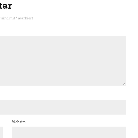
tar
r sind mit
*
markiert
Website