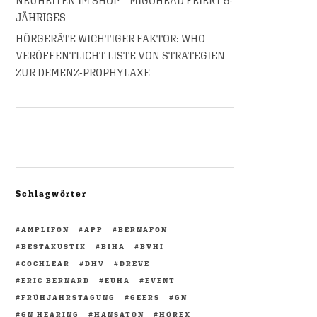
NEUHEITEN IM SHOP – MIGOHEAD FEIERT 5-
JÄHRIGES
HÖRGERÄTE WICHTIGER FAKTOR: WHO
VERÖFFENTLICHT LISTE VON STRATEGIEN
ZUR DEMENZ-PROPHYLAXE
Schlagwörter
AMPLIFON
APP
BERNAFON
BESTAKUSTIK
BIHA
BVHI
COCHLEAR
DHV
DREVE
ERIC BERNARD
EUHA
EVENT
FRÜHJAHRSTAGUNG
GEERS
GN
GN HEARING
HANSATON
HÖREX