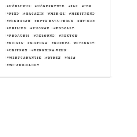
HÖRLUCHS
HÖRPARTNER
IAS
IDO
KIND
MAGAZIN
MED-EL
MEDITREND
MIGOHEAD
OPTA DATA FOCUS
OTICON
PHILIPS
PHONAK
PODCAST
PROAURIS
RESOUND
REXTON
SIGNIA
SINFONA
SONOVA
STARKEY
UNITRON
VERONIKA VEHR
WERTGARANTIE
WIDEX
WSA
WS AUDIOLOGY