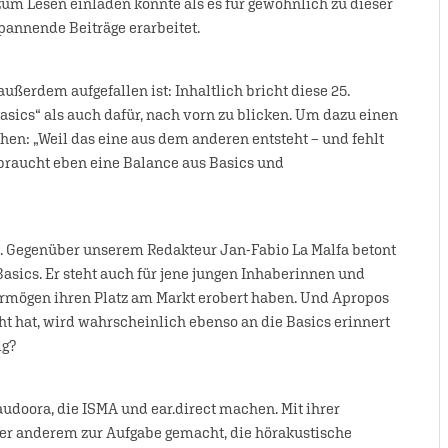
m Lesen einladen könnte als es für gewöhnlich zu dieser
spannende Beiträge erarbeitet.
ußerdem aufgefallen ist: Inhaltlich bricht diese 25.
asics“ als auch dafür, nach vorn zu blicken. Um dazu einen
en: „Weil das eine aus dem anderen entsteht – und fehlt
s braucht eben eine Balance aus Basics und
. Gegenüber unserem Redakteur Jan-Fabio La Malfa betont
Basics. Er steht auch für jene jungen Inhaberinnen und
rmögen ihren Platz am Markt erobert haben. Und Apropos
t hat, wird wahrscheinlich ebenso an die Basics erinnert
ig?
audoora, die ISMA und ear.direct machen. Mit ihrer
nter anderem zur Aufgabe gemacht, die hörakustische