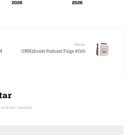
2026
2026
Weiter
M
OMNIdirekt Podcast Folge #025
tar
r sind mit
*
markiert