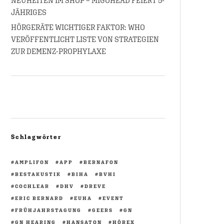
NEUHEITEN IM SHOP – MIGOHEAD FEIERT 5-
JÄHRIGES
HÖRGERÄTE WICHTIGER FAKTOR: WHO
VERÖFFENTLICHT LISTE VON STRATEGIEN
ZUR DEMENZ-PROPHYLAXE
Schlagwörter
AMPLIFON
APP
BERNAFON
BESTAKUSTIK
BIHA
BVHI
COCHLEAR
DHV
DREVE
ERIC BERNARD
EUHA
EVENT
FRÜHJAHRSTAGUNG
GEERS
GN
GN HEARING
HANSATON
HÖREX