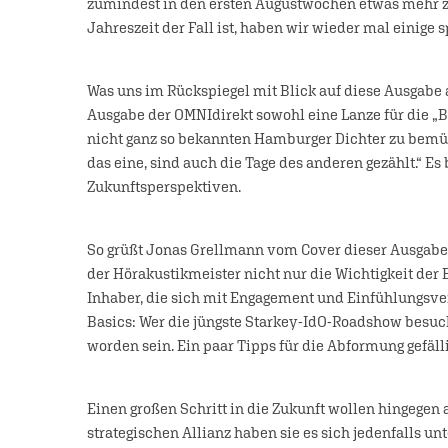
zumindest in den ersten Augustwochen etwas mehr zu
Jahreszeit der Fall ist, haben wir wieder mal einige 
Was uns im Rückspiegel mit Blick auf diese Ausgabe a
Ausgabe der OMNIdirekt sowohl eine Lanze für die „B
nicht ganz so bekannten Hamburger Dichter zu bemüh
das eine, sind auch die Tage des anderen gezählt.“ E
Zukunftsperspektiven.
So grüßt Jonas Grellmann vom Cover dieser Ausgabe
der Hörakustikmeister nicht nur die Wichtigkeit der 
Inhaber, die sich mit Engagement und Einfühlungsve
Basics: Wer die jüngste Starkey-IdO-Roadshow besuch
worden sein. Ein paar Tipps für die Abformung gefäll
Einen großen Schritt in die Zukunft wollen hingegen 
strategischen Allianz haben sie es sich jedenfalls u