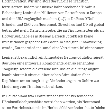
Hörinnovation. Wir sind stolz darauf, diese Tradition
fortzusetzen, indem wir unsere bahnbrechende Tinnitus-
Behandlung Lenire den Millionen von Betroffenen in Europa
und den USA zugänglich machen. (…)“, so Dr. Ross O’Neil,
Gründer und CEO von Neuromod. Obwohl es laut O’Neil global
betrachtet mehr Menschen gebe, die an Tinnitus leiden als an
Hörverlust, habe es in diesem Bereich „praktisch keine
Investitionen gegeben“. Dank der nun erfolgten Finanzierung
werde „Europa wieder einmal eine Vorreiterrolle“ einnehmen.
Lenire ist bekanntlich ein bimodales Neuromodulationsgerät,
das über eine intraorale Komponente, den so genannten
Tonguetip, leichte elektrische Impulse an die Zunge abgibt,
kombiniert mit einer auditorischen Stimulation über
Kopfhörer, um so langfristige Veränderungen im Gehirn zur
Linderung von Tinnitus zu bewirken.
In Deutschland war Lenire zunächst über verschiedene
Hörakustikfachgeschäfte vertrieben worden, bis Neuromod
seine Vertriebsstrategie im Herbst 2022 verändert hatte
(siehe