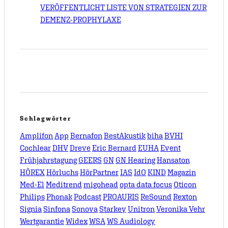
VERÖFFENTLICHT LISTE VON STRATEGIEN ZUR
DEMENZ-PROPHYLAXE
Schlagwörter
Amplifon
App
Bernafon
BestAkustik
biha
BVHI
Cochlear
DHV
Dreve
Eric Bernard
EUHA
Event
Frühjahrstagung
GEERS
GN
GN Hearing
Hansaton
HÖREX
Hörluchs
HörPartner
IAS
IdO
KIND
Magazin
Med-El
Meditrend
migohead
opta data focus
Oticon
Philips
Phonak
Podcast
PROAURIS
ReSound
Rexton
Signia
Sinfona
Sonova
Starkey
Unitron
Veronika Vehr
Wertgarantie
Widex
WSA
WS Audiology