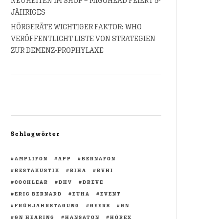
NEUHEITEN IM SHOP – MIGOHEAD FEIERT 5-
JÄHRIGES
HÖRGERÄTE WICHTIGER FAKTOR: WHO
VERÖFFENTLICHT LISTE VON STRATEGIEN
ZUR DEMENZ-PROPHYLAXE
Schlagwörter
AMPLIFON
APP
BERNAFON
BESTAKUSTIK
BIHA
BVHI
COCHLEAR
DHV
DREVE
ERIC BERNARD
EUHA
EVENT
FRÜHJAHRSTAGUNG
GEERS
GN
GN HEARING
HANSATON
HÖREX