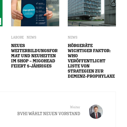
LABORE
NEWS
NEWS
NEUES
HÖRGERÄTE
WEITERBILDUNGSFOR
WICHTIGER FAKTOR:
MAT UND NEUHEITEN
WHO
IM SHOP – MIGOHEAD
VERÖFFENTLICHT
FEIERT 5-JÄHRIGES
LISTE VON
STRATEGIEN ZUR
DEMENZ-PROPHYLAXE
Weiter
BVHI WÄHLT NEUEN VORSTAND