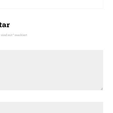
tar
r sind mit
*
markiert