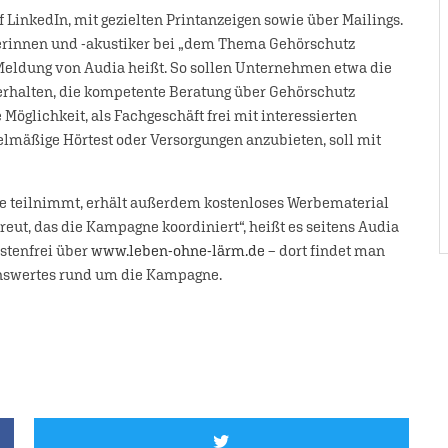
LinkedIn, mit gezielten Printanzeigen sowie über Mailings.
ikerinnen und -akustiker bei „dem Thema Gehörschutz
 Meldung von Audia heißt. So sollen Unternehmen etwa die
erhalten, die kompetente Beratung über Gehörschutz
öglichkeit, als Fachgeschäft frei mit interessierten
äßige Hörtest oder Versorgungen anzubieten, soll mit
 teilnimmt, erhält außerdem kostenloses Werbematerial
ut, das die Kampagne koordiniert“, heißt es seitens Audia
stenfrei über
www.leben-ohne-lärm.de
– dort findet man
enswertes rund um die Kampagne.