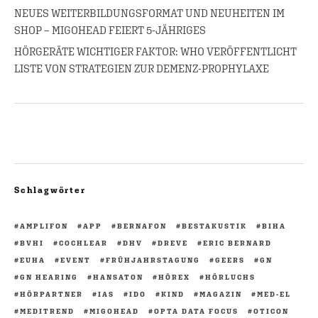
NEUES WEITERBILDUNGSFORMAT UND NEUHEITEN IM
SHOP – MIGOHEAD FEIERT 5-JÄHRIGES
HÖRGERÄTE WICHTIGER FAKTOR: WHO VERÖFFENTLICHT
LISTE VON STRATEGIEN ZUR DEMENZ-PROPHYLAXE
Schlagwörter
AMPLIFON
APP
BERNAFON
BESTAKUSTIK
BIHA
BVHI
COCHLEAR
DHV
DREVE
ERIC BERNARD
EUHA
EVENT
FRÜHJAHRSTAGUNG
GEERS
GN
GN HEARING
HANSATON
HÖREX
HÖRLUCHS
HÖRPARTNER
IAS
IDO
KIND
MAGAZIN
MED-EL
MEDITREND
MIGOHEAD
OPTA DATA FOCUS
OTICON