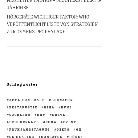
NEUHEITEN IM SHOP – MIGOHEAD FEIERT 5-
JÄHRIGES
HÖRGERÄTE WICHTIGER FAKTOR: WHO
VERÖFFENTLICHT LISTE VON STRATEGIEN
ZUR DEMENZ-PROPHYLAXE
Schlagwörter
AMPLIFON
APP
BERNAFON
BESTAKUSTIK
BIHA
BVHI
COCHLEAR
DHV
DREVE
ERIC BERNARD
EUHA
EVENT
FRÜHJAHRSTAGUNG
GEERS
GN
GN HEARING
HANSATON
HÖREX